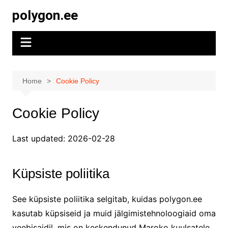
Skip
polygon.ee
to
content
Home
Cookie Policy
Cookie Policy
Last updated: 2026-02-28
Küpsiste poliitika
See küpsiste poliitika selgitab, kuidas polygon.ee
kasutab küpsiseid ja muid jälgimistehnoloogiaid oma
veebisaidil, mis on keskendunud Maroko kuulsatele