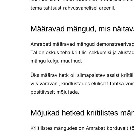
tema tähtsust rahvusvahelisel areenil.
Määravad mängud, mis näitav
Amrabati määravad mängud demonstreerivad sa
Tal on oskus teha kriitilisi sekkumisi ja alu
mängu kulgu muutnud.
Üks määrav hetk oli silmapaistev assist kriitil
viis väravani, kindlustades eluliselt tähtsa 
positiivselt mõjutada.
Mõjukad hetked kriitilistes m
Kriitilistes mängudes on Amrabat korduvalt 