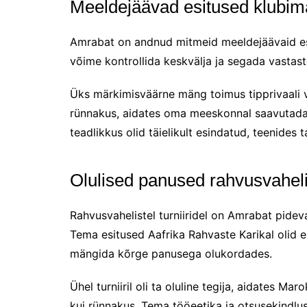
Meeldejäävad esitused klubi
Amrabat on andnud mitmeid meeldejäävaid esi
võime kontrollida keskvälja ja segada vasta
Üks märkimisväärne mäng toimus tipprivaali vas
rünnakus, aidates oma meeskonnal saavutada el
teadlikkus olid täielikult esindatud, teenides tal
Olulised panused rahvusvahelist
Rahvusvahelistel turniiridel on Amrabat pid
Tema esitused Aafrika Rahvaste Karikal olid e
mängida kõrge panusega olukordades.
Ühel turniiril oli ta oluline tegija, aidates Ma
kui rünnakus. Tema tööeetika ja otsusekindlu