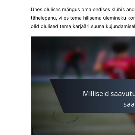
Ühes olulises mängus oma endises klubis andi
tähelepanu, viies tema hilisema ülemineku ko
olid olulised tema karjääri suuna kujundamisel