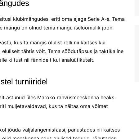
mängudes
tusi klubimängudes, eriti oma ajaga Serie A-s. Tema
ste mängu on olnud tema mängu iseloomulik joon.
tu, kus ta mängis olulist rolli nii kaitses kui
uliselt tähtis võit. Tema söödutäpsus ja taktikaline
le kiitust nii fännidelt kui analüütikutelt.
el turniiridel
evalt astunud üles Maroko rahvusmeeskonna heaks.
riti muljetavaldavad, kus ta näitas oma võimet
rokol jõuda väljalangemisfaasi, panustades nii kaitses
s olid meeskonna edus olulised tegurid, rõhutades