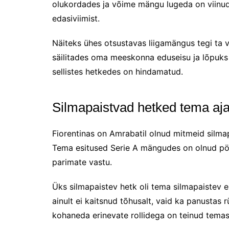
olukordades ja võime mängu lugeda on viinu
edasiviimist.
Näiteks ühes otsustavas liigamängus tegi ta vi
säilitades oma meeskonna eduseisu ja lõpuks
sellistes hetkedes on hindamatud.
Silmapaistvad hetked tema aja
Fiorentinas on Amrabatil olnud mitmeid silma
Tema esitused Serie A mängudes on olnud pö
parimate vastu.
Üks silmapaistev hetk oli tema silmapaistev 
ainult ei kaitsnud tõhusalt, vaid ka panusta
kohaneda erinevate rollidega on teinud temas