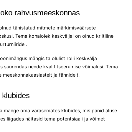
roko rahvusmeeskonnas
lnud tähistatud mitmete märkimisväärsete
kusi. Tema kohalolek keskväljal on olnud kriitiline
rturniiridel.
onimängus mängis ta olulist rolli keskvälja
mis suurendas nende kvalifitseerumise võimalusi. Tema
e meeskonnakaaslastelt ja fännidelt.
 klubides
isi mänge oma varasemates klubides, mis panid aluse
s liigades näitasid tema potentsiaali ja võimet