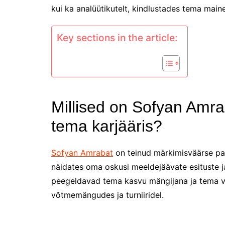
kui ka analüütikutelt, kindlustades tema maine
Key sections in the article:
Millised on Sofyan Amra
tema karjääris?
Sofyan Amrabat
on teinud märkimisväärse panu
näidates oma oskusi meeldejäävate esituste ja
peegeldavad tema kasvu mängijana ja tema võ
võtmemängudes ja turniiridel.