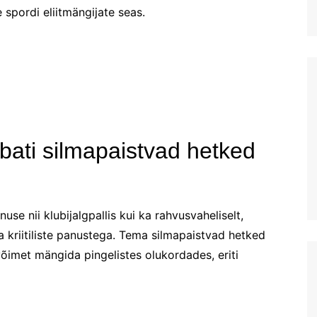
 spordi eliitmängijate seas.
Estonian (EE)
Swedish (SE)
bati silmapaistvad hetked
se nii klubijalgpallis kui ka rahvusvaheliselt,
 kriitiliste panustega. Tema silmapaistvad hetked
imet mängida pingelistes olukordades, eriti