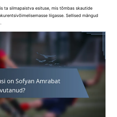
s ta silmapaistva esituse, mis tõmbas skautide
nkurentsivõimelisemasse liigasse. Sellised mängud
.