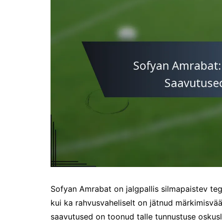
Sofyan Amrabat on jalgpallis silmapaistev tege
kui ka rahvusvaheliselt on jätnud märkimisvää
saavutused on toonud talle tunnustuse oskusli