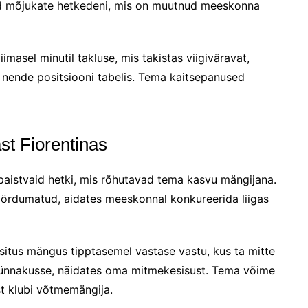
d mõjukate hetkedeni, mis on muutnud meeskonna
imasel minutil takluse, mis takistas viigiväravat,
 nende positsiooni tabelis. Tema kaitsepanused
st Fiorentinas
paistvaid hetki, mis rõhutavad tema kasvu mängijana.
ördumatud, aidates meeskonnal konkureerida liigas
esitus mängus tipptasemel vastase vastu, kus ta mitte
s rünnakusse, näidates oma mitmekesisust. Tema võime
t klubi võtmemängija.