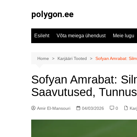
Skip
to
polygon.ee
content
Esileht
Võta meiega ühendust
Meie lugu
Home
Karjääri Tooted
Sofyan Amrabat: Sil
Sofyan Amrabat: Sil
Saavutused, Tunnus
Amir El-Mansouri
04/03/2026
0
Kar