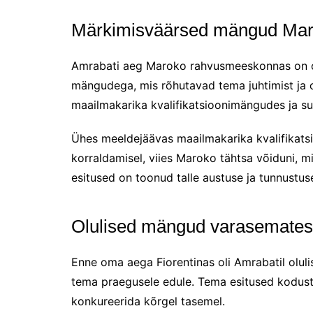
Märkimisväärsed mängud Ma
Amrabati aeg Maroko rahvusmeeskonnas on o
mängudega, mis rõhutavad tema juhtimist ja os
maailmakarika kvalifikatsioonimängudes ja suu
Ühes meeldejäävas maailmakarika kvalifikatsio
korraldamisel, viies Maroko tähtsa võiduni, 
esitused on toonud talle austuse ja tunnustus
Olulised mängud varasemates
Enne oma aega Fiorentinas oli Amrabatil olul
tema praegusele edule. Tema esitused koduste
konkureerida kõrgel tasemel.