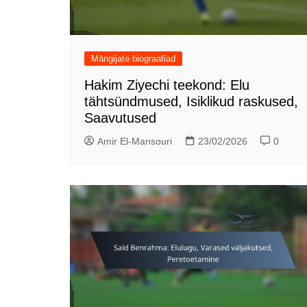
Mängijate biograafiad
Hakim Ziyechi teekond: Elu
tähtsündmused, Isiklikud raskused,
Saavutused
Amir El-Mansouri
23/02/2026
0