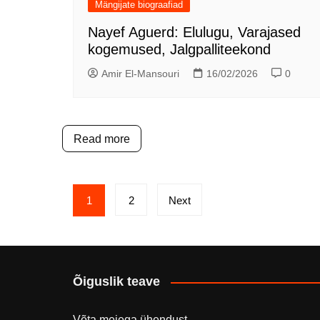
Mängijate biograafiad
Nayef Aguerd: Elulugu, Varajased
kogemused, Jalgpalliteekond
Amir El-Mansouri
16/02/2026
0
Read more
Posts
1
2
Next
pagination
Õiguslik teave
Võta meiega ühendust