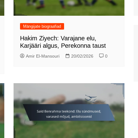
Mängijate biograafiad
Hakim Ziyech: Varajane elu,
Karjääri algus, Perekonna taust
Amir El-Mansouri
20/02/2026
0