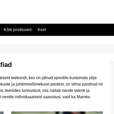
Kõik postitused
Keel
fiad
rseid teekondi, kes on jätnud spordile kustumatu jälje.
uste ja juhtimisvõimekuse poolest, on silma paistnud nii
s, teenides tunnustust, mis näitab nende talenti ja
 nende individuaalseid saavutusi, vaid ka Maroko