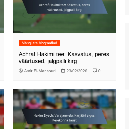
Mängijate biograafiad
Achraf Hakimi tee: Kasvatus, peres
väärtused, jalgpalli kirg
Amir El-Mansouri
23/02/2026
0