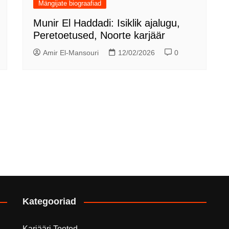
Mängijate biograafiad
Munir El Haddadi: Isiklik ajalugu,
Peretoetused, Noorte karjäär
Amir El-Mansouri
12/02/2026
0
Kategooriad
Karjääri Tooted