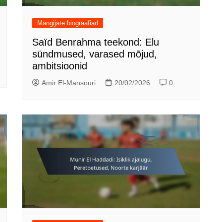
Mängijate biograafiad
Saïd Benrahma teekond: Elu
sündmused, varased mõjud,
ambitsioonid
Amir El-Mansouri
20/02/2026
0