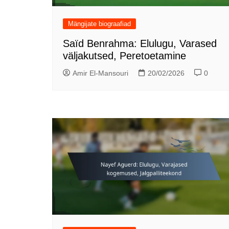
Mängijate biograafiad
Saïd Benrahma: Elulugu, Varased
väljakutsed, Peretoetamine
Amir El-Mansouri
20/02/2026
0