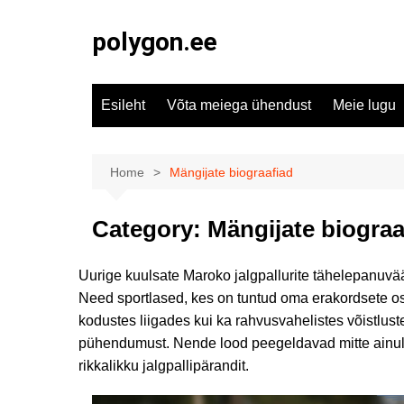
Skip
to
polygon.ee
content
Esileht
Võta meiega ühendust
Meie lugu
Home
Mängijate biograafiad
Category:
Mängijate biograa
Uurige kuulsate Maroko jalgpallurite tähelepanuvää
Need sportlased, kes on tuntud oma erakordsete osk
kodustes liigades kui ka rahvusvahelistes võistluste
pühendumust. Nende lood peegeldavad mitte ainult
rikkalikku jalgpallipärandit.