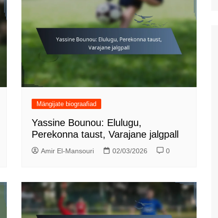
Mängijate biograafiad
Yassine Bounou: Elulugu,
Perekonna taust, Varajane jalgpall
Amir El-Mansouri
02/03/2026
0