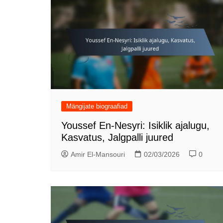
Mängijate biograafiad
Youssef En-Nesyri: Isiklik ajalugu,
Kasvatus, Jalgpalli juured
Amir El-Mansouri
02/03/2026
0