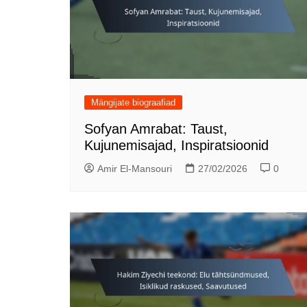
Mängijate biograafiad
Sofyan Amrabat: Taust,
Kujunemisajad, Inspiratsioonid
Amir El-Mansouri
27/02/2026
0