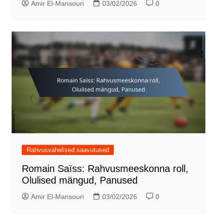
Amir El-Mansouri
03/02/2026
0
Rahvusvahelised saavutused
Romain Saïss: Rahvusmeeskonna roll,
Olulised mängud, Panused
Amir El-Mansouri
03/02/2026
0