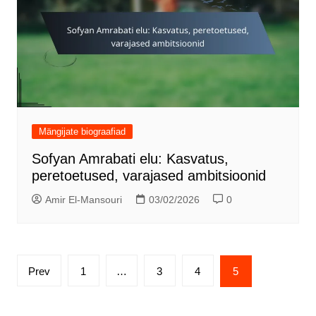
Mängijate biograafiad
Sofyan Amrabati elu: Kasvatus,
peretoetused, varajased ambitsioonid
Amir El-Mansouri
03/02/2026
0
Posts
Prev
1
…
3
4
5
pagination