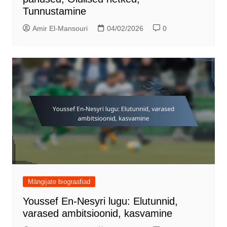
Tunnustamine
Amir El-Mansouri
04/02/2026
0
Mängijate biograafiad
Youssef En-Nesyri lugu: Elutunnid,
varased ambitsioonid, kasvamine