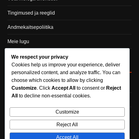
Tingimused ja reeglid
Andmekaitsepoliitika
Meie lugu
Küpsised ja jälgimine
We respect your privacy
Cookies help us improve your experience, deliver
Kategooriad
personalized content, and analyze traffic. You can
choose which cookies to allow by clicking
Karjääri Tooted
Customize
. Click
Accept All
to consent or
Reject
All
to decline non-essential cookies.
Mängijate biograafiad
Customize
Rahvusvahelised saavutused
Reject All
Accept All