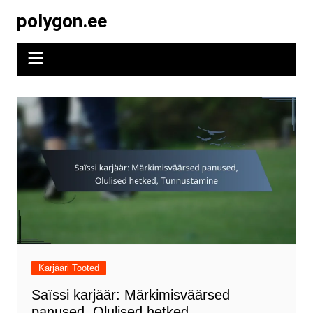
Skip
polygon.ee
to
content
Karjääri Tooted
Saïssi karjäär: Märkimisväärsed
panused, Olulised hetked,