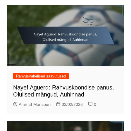
Rahvusvahelised saavutused
Nayef Aguerd: Rahvuskoondise panus,
Olulised mängud, Auhinnad
Amir El-Mansouri
03/02/2026
0