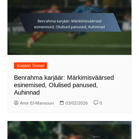
Karjääri Tooted
Benrahma karjäär: Märkimisväärsed
esinemised, Olulised panused,
Auhinnad
Amir El-Mansouri
03/02/2026
0