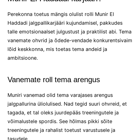
Perekonna toetus mängis olulist rolli Munir El
Haddadi jalgpallikarjääri kujundamisel, pakkudes
talle emotsionaalset julgustust ja praktilist abi. Tema
vanemate ohvrid ja õdede-vendade konkurentsivaim
lõid keskkonna, mis toetas tema andeid ja
ambitsioone.
Vanemate roll tema arengus
Muniri vanemad olid tema varajases arengus
jalgpallurina üliolulised. Nad tegid suuri ohvreid, et
tagada, et tal oleks juurdepääs treeningutele ja
võimalustele spordis. See hõlmas pikki sõite
treeningutele ja rahalist toetust varustusele ja
tasudele.