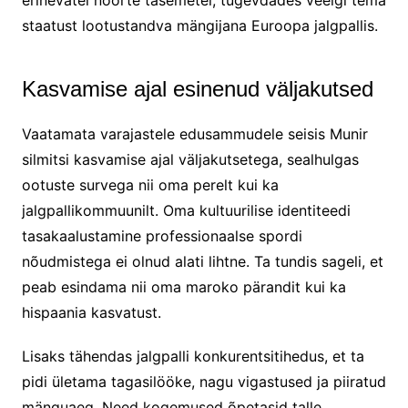
staatust lootustandva mängijana Euroopa jalgpallis.
Kasvamise ajal esinenud väljakutsed
Vaatamata varajastele edusammudele seisis Munir
silmitsi kasvamise ajal väljakutsetega, sealhulgas
ootuste survega nii oma perelt kui ka
jalgpallikommuunilt. Oma kultuurilise identiteedi
tasakaalustamine professionaalse spordi
nõudmistega ei olnud alati lihtne. Ta tundis sageli, et
peab esindama nii oma maroko pärandit kui ka
hispaania kasvatust.
Lisaks tähendas jalgpalli konkurentsitihedus, et ta
pidi ületama tagasilööke, nagu vigastused ja piiratud
mänguaeg. Need kogemused õpetasid talle