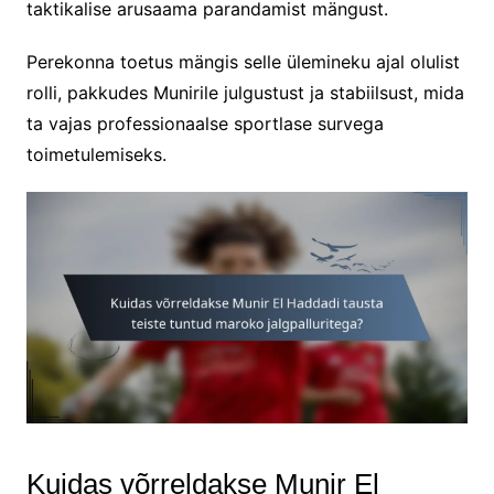
taktikalise arusaama parandamist mängust.
Perekonna toetus mängis selle ülemineku ajal olulist
rolli, pakkudes Munirile julgustust ja stabiilsust, mida
ta vajas professionaalse sportlase survega
toimetulemiseks.
Kuidas võrreldakse Munir El