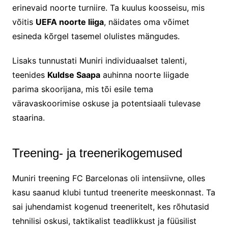
erinevaid noorte turniire. Ta kuulus koosseisu, mis
võitis
UEFA noorte liiga
, näidates oma võimet
esineda kõrgel tasemel olulistes mängudes.
Lisaks tunnustati Muniri individuaalset talenti,
teenides
Kuldse Saapa
auhinna noorte liigade
parima skoorijana, mis tõi esile tema
väravaskoorimise oskuse ja potentsiaali tulevase
staarina.
Treening- ja treenerikogemused
Muniri treening FC Barcelonas oli intensiivne, olles
kasu saanud klubi tuntud treenerite meeskonnast. Ta
sai juhendamist kogenud treeneritelt, kes rõhutasid
tehnilisi oskusi, taktikalist teadlikkust ja füüsilist