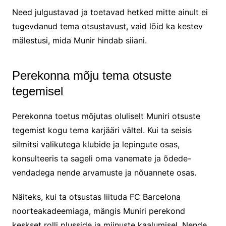
Need julgustavad ja toetavad hetked mitte ainult ei
tugevdanud tema otsustavust, vaid lõid ka kestev
mälestusi, mida Munir hindab siiani.
Perekonna mõju tema otsuste
tegemisel
Perekonna toetus mõjutas oluliselt Muniri otsuste
tegemist kogu tema karjääri vältel. Kui ta seisis
silmitsi valikutega klubide ja lepingute osas,
konsulteeris ta sageli oma vanemate ja õdede-
vendadega nende arvamuste ja nõuannete osas.
Näiteks, kui ta otsustas liituda FC Barcelona
noorteakadeemiaga, mängis Muniri perekond
keskset rolli plusside ja miinuste kaalumisel. Nende