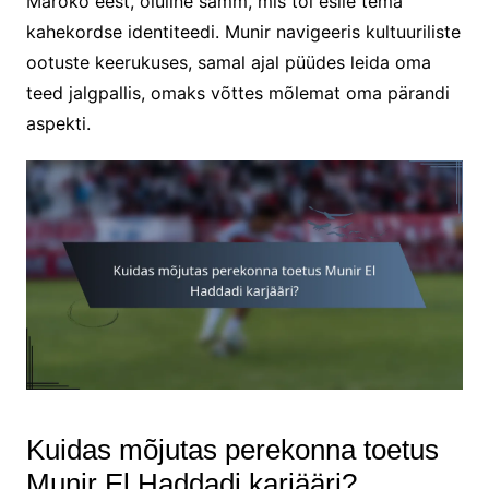
Maroko eest, oluline samm, mis tõi esile tema
kahekordse identiteedi. Munir navigeeris kultuuriliste
ootuste keerukuses, samal ajal püüdes leida oma
teed jalgpallis, omaks võttes mõlemat oma pärandi
aspekti.
Kuidas mõjutas perekonna toetus
Munir El Haddadi karjääri?