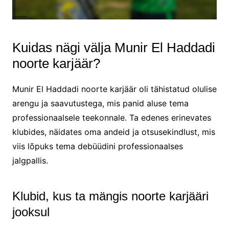
Kuidas nägi välja Munir El Haddadi
noorte karjäär?
Munir El Haddadi noorte karjäär oli tähistatud olulise
arengu ja saavutustega, mis panid aluse tema
professionaalsele teekonnale. Ta edenes erinevates
klubides, näidates oma andeid ja otsusekindlust, mis
viis lõpuks tema debüüdini professionaalses
jalgpallis.
Klubid, kus ta mängis noorte karjääri
jooksul