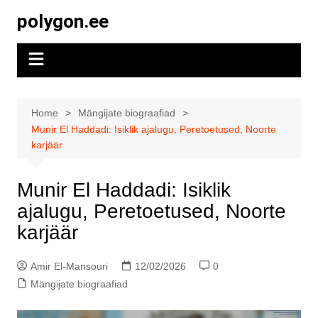
Skip
polygon.ee
to
content
Home
Mängijate biograafiad
Munir El Haddadi: Isiklik ajalugu, Peretoetused, Noorte
karjäär
Munir El Haddadi: Isiklik
ajalugu, Peretoetused, Noorte
karjäär
Amir El-Mansouri
12/02/2026
0
Mängijate biograafiad