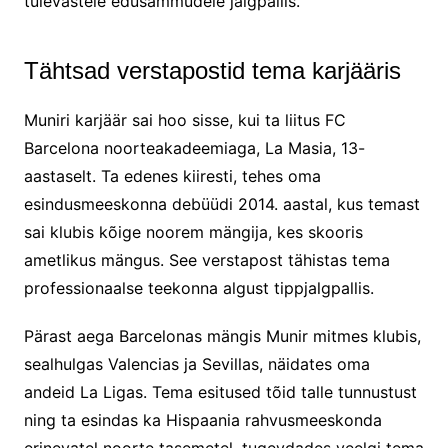
tulevastele edusammudele jalgpallis.
Tähtsad verstapostid tema karjääris
Muniri karjäär sai hoo sisse, kui ta liitus FC
Barcelona noorteakadeemiaga, La Masia, 13-
aastaselt. Ta edenes kiiresti, tehes oma
esindusmeeskonna debüüdi 2014. aastal, kus temast
sai klubis kõige noorem mängija, kes skooris
ametlikus mängus. See verstapost tähistas tema
professionaalse teekonna algust tippjalgpallis.
Pärast aega Barcelonas mängis Munir mitmes klubis,
sealhulgas Valencias ja Sevillas, näidates oma
andeid La Ligas. Tema esitused tõid talle tunnustust
ning ta esindas ka Hispaania rahvusmeeskonda
erinevatel noorte tasemetel, tugevdades veelgi tema