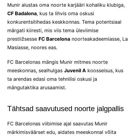
Munir alustas oma noorte karjääri kohaliku klubiga,
CF Badalona
, kus ta lihvis oma oskusi
konkurentsitihedas keskkonnas. Tema potentsiaal
märgati kiiresti, mis viis tema üleviimise
prestiižsesse
FC Barcelona
noorteakadeemiasse, La
Masiasse, noores eas.
FC Barcelonas mängis Munir mitmes noorte
meeskonnas, sealhulgas
Juvenil A
koosseisus, kus
ta arendas edasi oma tehnilisi oskusi ja
mängutaktika arusaamist.
Tähtsad saavutused noorte jalgpallis
FC Barcelonas viibimise ajal saavutas Munir
märkimisväärset edu, aidates meeskonnal võita