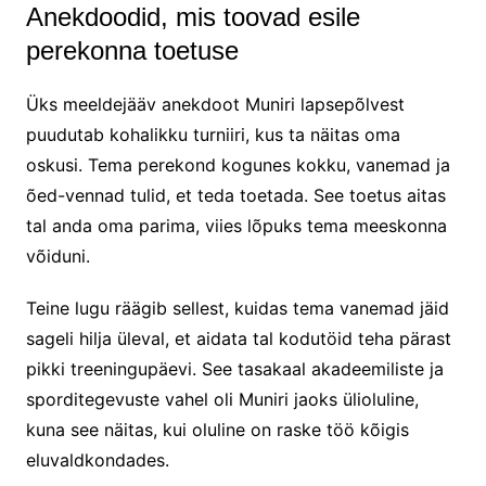
Anekdoodid, mis toovad esile
perekonna toetuse
Üks meeldejääv anekdoot Muniri lapsepõlvest
puudutab kohalikku turniiri, kus ta näitas oma
oskusi. Tema perekond kogunes kokku, vanemad ja
õed-vennad tulid, et teda toetada. See toetus aitas
tal anda oma parima, viies lõpuks tema meeskonna
võiduni.
Teine lugu räägib sellest, kuidas tema vanemad jäid
sageli hilja üleval, et aidata tal kodutöid teha pärast
pikki treeningupäevi. See tasakaal akadeemiliste ja
sporditegevuste vahel oli Muniri jaoks ülioluline,
kuna see näitas, kui oluline on raske töö kõigis
eluvaldkondades.