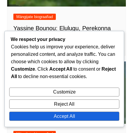
Mängijate biograafiad
Yassine Bounou: Elulugu, Perekonna
taust, Varajane jalgpall
We respect your privacy
Amir El-Mansouri
02/03/2026
0
Cookies help us improve your experience, deliver
personalized content, and analyze traffic. You can
choose which cookies to allow by clicking
Customize
. Click
Accept All
to consent or
Reject
All
to decline non-essential cookies.
Customize
Reject All
Accept All