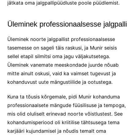
jätkata oma jalgpallipüüdluste poole püüdlemist.
Üleminek professionaalsesse jalgpalli
Üleminek noorte jalgpallist professionaalsesse
tasemesse on sageli täis raskusi, ja Munir seisis
sellel etapil silmitsi oma jagu väljakutsetega.
Üleminek vanemate meeskondade juurde nõuab
mitte ainult oskusi, vaid ka vaimset tugevust ja
kohanduvust uute mängustiilide ja ootustega.
Kuna ta tõusis kõrgemale, pidi Munir kohanduma
professionaalsete mängude füüsilisuse ja tempoga,
mis olid oluliselt erinevad noorte võistlustest. See
kohandumisperiood oli kriitilise tähtsusega tema
karjääri kujundamisel ja nõudis temalt oma