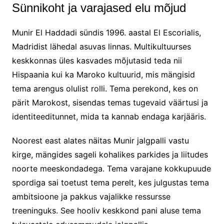
Sünnikoht ja varajased elu mõjud
Munir El Haddadi sündis 1996. aastal El Escorialis,
Madridist lähedal asuvas linnas. Multikultuurses
keskkonnas üles kasvades mõjutasid teda nii
Hispaania kui ka Maroko kultuurid, mis mängisid
tema arengus olulist rolli. Tema perekond, kes on
pärit Marokost, sisendas temas tugevaid väärtusi ja
identiteeditunnet, mida ta kannab endaga karjääris.
Noorest east alates näitas Munir jalgpalli vastu
kirge, mängides sageli kohalikes parkides ja liitudes
noorte meeskondadega. Tema varajane kokkupuude
spordiga sai toetust tema perelt, kes julgustas tema
ambitsioone ja pakkus vajalikke ressursse
treeninguks. See hooliv keskkond pani aluse tema