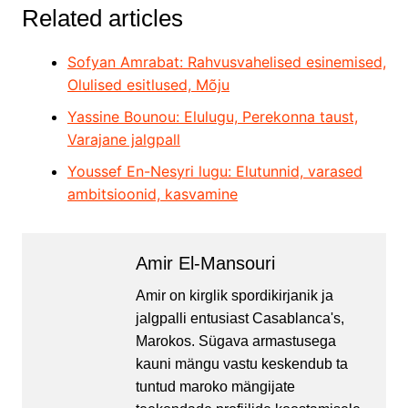
Related articles
Sofyan Amrabat: Rahvusvahelised esinemised,
Olulised esitlused, Mõju
Yassine Bounou: Elulugu, Perekonna taust,
Varajane jalgpall
Youssef En-Nesyri lugu: Elutunnid, varased
ambitsioonid, kasvamine
Amir El-Mansouri
Amir on kirglik spordikirjanik ja
jalgpalli entusiast Casablanca's,
Marokos. Sügava armastusega
kauni mängu vastu keskendub ta
tuntud maroko mängijate