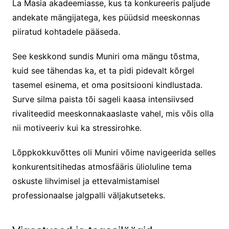
La Masia akadeemiasse, kus ta konkureeris paljude
andekate mängijatega, kes püüdsid meeskonnas
piiratud kohtadele pääseda.
See keskkond sundis Muniri oma mängu tõstma,
kuid see tähendas ka, et ta pidi pidevalt kõrgel
tasemel esinema, et oma positsiooni kindlustada.
Surve silma paista tõi sageli kaasa intensiivsed
rivaliteedid meeskonnakaaslaste vahel, mis võis olla
nii motiveeriv kui ka stressirohke.
Lõppkokkuvõttes oli Muniri võime navigeerida selles
konkurentsitihedas atmosfääris ülioluline tema
oskuste lihvimisel ja ettevalmistamisel
professionaalse jalgpalli väljakutseteks.