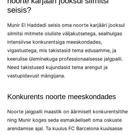
noorte karjääri jooksul silmitsi
seisis?
Munir El Haddadi seisis oma noorte karjääri jooksul
silmitsi mitmete oluliste väljakutsetega, sealhulgas
intensiivse konkurentsiga meeskondades,
vigastustega, mis takistasid tema edusamme, ja
keerulise üleminekuga professionaalsesse jalgpalli.
Need takistused kujundasid tema arengut ja
vastupidavust mängijana.
Konkurents noorte meeskondades
Noorte jalgpalli maastik on äärmiselt konkurentsitihe
ning Munir koges seda esmakäeliselt oma oskuste
arendamise ajal. Ta kuulus FC Barcelona kuulsasse