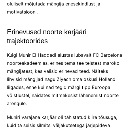
oluliselt mõjutada mängija enesekindlust ja
motivatsiooni.
Erinevused noorte karjääri
trajektoorides
Kuigi Munir El Haddadi alustas lubavalt FC Barcelona
noorteakadeemias, erines tema tee teistest maroko
mängijatest, kes valisid erinevad teed. Näiteks
lihvisid mängijad nagu Ziyech oma oskusi Hollandi
liigades, enne kui nad tegid märgi tipp Euroopa
võistlustel, näidates mitmekesist lähenemist noorte
arengule.
Muniri varajane karjäär oli tähistatud kiire tõusuga,
kuid ta seisis silmitsi väljakutsetega järjepideva