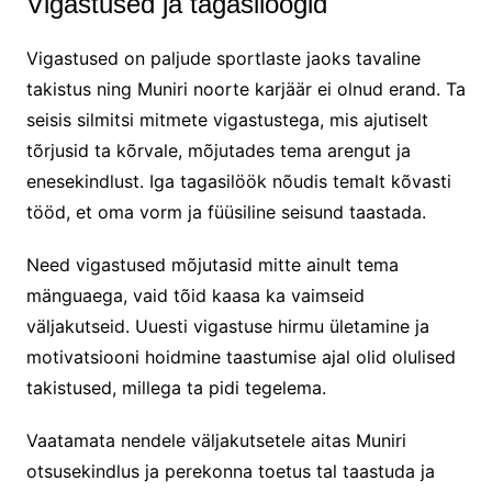
Vigastused ja tagasilöögid
Vigastused on paljude sportlaste jaoks tavaline
takistus ning Muniri noorte karjäär ei olnud erand. Ta
seisis silmitsi mitmete vigastustega, mis ajutiselt
tõrjusid ta kõrvale, mõjutades tema arengut ja
enesekindlust. Iga tagasilöök nõudis temalt kõvasti
tööd, et oma vorm ja füüsiline seisund taastada.
Need vigastused mõjutasid mitte ainult tema
mänguaega, vaid tõid kaasa ka vaimseid
väljakutseid. Uuesti vigastuse hirmu ületamine ja
motivatsiooni hoidmine taastumise ajal olid olulised
takistused, millega ta pidi tegelema.
Vaatamata nendele väljakutsetele aitas Muniri
otsusekindlus ja perekonna toetus tal taastuda ja