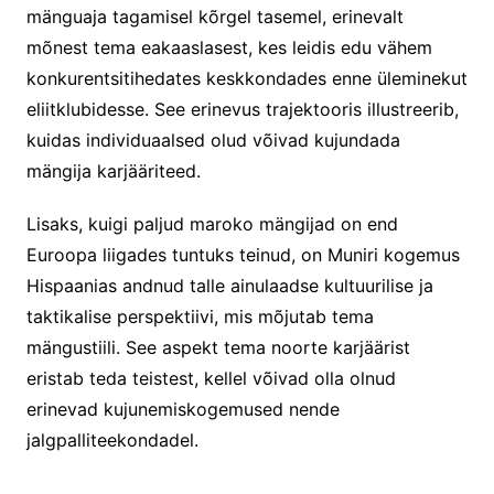
mänguaja tagamisel kõrgel tasemel, erinevalt
mõnest tema eakaaslasest, kes leidis edu vähem
konkurentsitihedates keskkondades enne üleminekut
eliitklubidesse. See erinevus trajektooris illustreerib,
kuidas individuaalsed olud võivad kujundada
mängija karjääriteed.
Lisaks, kuigi paljud maroko mängijad on end
Euroopa liigades tuntuks teinud, on Muniri kogemus
Hispaanias andnud talle ainulaadse kultuurilise ja
taktikalise perspektiivi, mis mõjutab tema
mängustiili. See aspekt tema noorte karjäärist
eristab teda teistest, kellel võivad olla olnud
erinevad kujunemiskogemused nende
jalgpalliteekondadel.