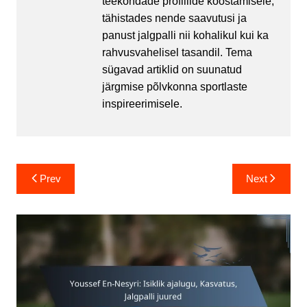
teekondade profiilide koostamisele,
tähistades nende saavutusi ja
panust jalgpalli nii kohalikul kui ka
rahvusvahelisel tasandil. Tema
sügavad artiklid on suunatud
järgmise põlvkonna sportlaste
inspireerimisele.
Post
Prev
Next
navigation