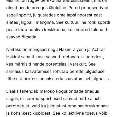
Muniril, on tugev perekonna toetussüsteem, mis on
olnud nende arengus ülioluline. Pered prioriseerivad
sageli sporti, julgustades oma lapsi noorest east
alates jalgpalli mängima. See kultuuriline rõhk spordi
peale loob hooliva keskkonna, kus noored talendid
saavad õitseda.
Näiteks on mängijad nagu Hakim Ziyech ja Achraf
Hakimi samuti kasu saanud toetavatest peredest,
kes märkisid nende potentsiaali varakult. See
sarnasus kasvatamises rõhutab perede julgustuse
tähtsust professionaalse edu saavutamisel jalgpallis.
Lisaks tähendab maroko kogukondade tihedus
sageli, et noored sportlased saavad mitte ainult
peretoetust, vaid ka julgustust oma naabruskonnast
ja kohalikest klubidest. See kollektiivne toetus võib