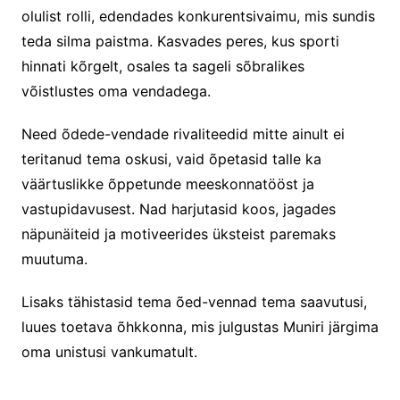
olulist rolli, edendades konkurentsivaimu, mis sundis
teda silma paistma. Kasvades peres, kus sporti
hinnati kõrgelt, osales ta sageli sõbralikes
võistlustes oma vendadega.
Need õdede-vendade rivaliteedid mitte ainult ei
teritanud tema oskusi, vaid õpetasid talle ka
väärtuslikke õppetunde meeskonnatööst ja
vastupidavusest. Nad harjutasid koos, jagades
näpunäiteid ja motiveerides üksteist paremaks
muutuma.
Lisaks tähistasid tema õed-vennad tema saavutusi,
luues toetava õhkkonna, mis julgustas Muniri järgima
oma unistusi vankumatult.